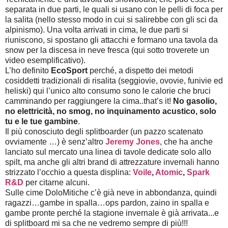
separata in due parti, le quali si usano con le pelli di foca per
la salita (nello stesso modo in cui si salirebbe con gli sci da
alpinismo). Una volta arrivati in cima, le due parti si
riuniscono, si spostano gli attacchi e formano una tavola da
snow per la discesa in neve fresca (qui sotto troverete un
video esemplificativo).
L’ho definito
EcoSport
perché, a dispetto dei metodi
cosiddetti tradizionali di risalita (seggiovie, ovovie, funivie ed
heliski) qui l’unico alto consumo sono le calorie che bruci
camminando per raggiungere la cima..that’s it!
No gasolio,
no elettricità, no smog, no inquinamento acustico, solo
tu e le tue gambine
.
Il più conosciuto degli splitboarder (un pazzo scatenato
ovviamente …) è senz’altro
Jeremy Jones
, che ha anche
lanciato sul mercato una linea di tavole dedicate solo allo
spilt, ma anche gli altri brand di attrezzature invernali hanno
strizzato l’occhio a questa displina:
Voile
,
Atomic
,
Spark
R&D
per citarne alcuni.
Sulle cime DoloMitiche c’è già neve in abbondanza, quindi
ragazzi…gambe in spalla…ops pardon, zaino in spalla e
gambe pronte perché la stagione invernale è già arrivata...e
di splitboard mi sa che ne vedremo sempre di più!!!