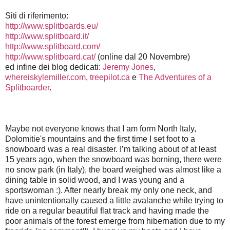
Siti di riferimento:
http://www.splitboards.eu/
http://www.splitboard.it/
http://www.splitboard.com/
http://www.splitboard.cat/
(online dal 20 Novembre)
ed infine dei blog dedicati:
Jeremy Jones
,
whereiskylemiller.com
,
treepilot.ca
e
The Adventures of a
Splitboarder
.
Maybe not everyone knows that I am form North Italy,
Dolomitie's mountains and the first time I set foot to a
snowboard was a real disaster. I’m talking about of at least
15 years ago, when the snowboard was borning, there were
no snow park (in Italy), the board weighed was almost like a
dining table in solid wood, and I was young and a
sportswoman :). After nearly break my only one neck, and
have unintentionally caused a little avalanche while trying to
ride on a regular beautiful flat track and having made the
poor animals of the forest emerge from hibernation due to my