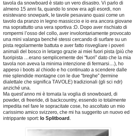
tavola da snowboard è stato un vero disastro. Vi parlo di
almeno 15 anni fa, quando lo snow era agli esordi, non
esistevano snowpark, le tavole pesavano quasi come un
tavolo da pranzo in legno massiccio e io era ancora giovane
ma soprattutto una vera sportiva :D. Dopo aver rischiato di
rompermi l’osso del collo, aver involontariamente provocato
una mini valanga benché stessi cercando di surfare su un
pista regolarmente battuta e aver fatto risvegliare i poveri
animali del bosco in letargo grazie ai miei fuori pista (più che
fuoripista …erano semplicemente dei “fuori” dato che la mia
tavola non aveva la minima intenzione di fermarsi…), ho
appeso i boots al chiodo e ho continuato a scendere dalle
mie splendide montagne con le due “breghe” (termine
dialettale che significa TAVOLE) tradizionali (gli sci ndr)
anziché una.
Ma quest’anno mi è tornata la voglia di snowboard, di
powder, di freeride, di backcountry, essendo io totalmente
impedita nel fare le sopracitate cose, ho ascoltato un mio
carissimo amico svizzero, che mi ha suggerito un nuovo ed
intrippante sport:
lo Splitboard
.