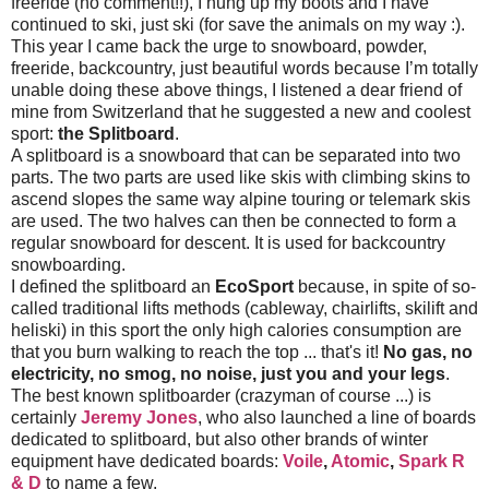
freeride (no comment!!), I hung up my boots and I have
continued to ski, just ski (for save the animals on my way :).
This year I came back the urge to snowboard, powder,
freeride, backcountry, just beautiful words because I’m totally
unable doing these above things, I listened a dear friend of
mine from Switzerland that he suggested a new and coolest
sport:
the Splitboard
.
A splitboard is a snowboard that can be separated into two
parts. The two parts are used like skis with climbing skins to
ascend slopes the same way alpine touring or telemark skis
are used. The two halves can then be connected to form a
regular snowboard for descent. It is used for backcountry
snowboarding.
I defined the splitboard an
EcoSport
because, in spite of so-
called traditional lifts methods (cableway, chairlifts, skilift and
heliski) in this sport the only high calories consumption are
that you burn walking to reach the top ... that's it!
No gas, no
electricity, no smog, no noise, just you and your legs
.
The best known splitboarder (crazyman of course ...) is
certainly
Jeremy Jones
, who also launched a line of boards
dedicated to splitboard, but also other brands of winter
equipment have dedicated boards:
Voile
,
Atomic
,
Spark R
& D
to name a few.