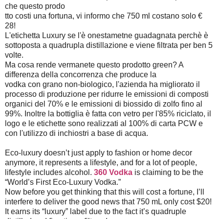
che questo prodo
tto costi una fortuna, vi informo che 750 ml costano solo €
28!
L'etichetta Luxury se l'è onestametne guadagnata perchè è
sottoposta a quadrupla distillazione e viene filtrata per ben 5
volte.
Ma cosa rende vermanete questo prodotto green? A
differenza della concorrenza che produce la
vodka con grano non-biologico, l'azienda ha migliorato il
processo di produzione per ridurre le emissioni di composti
organici del 70% e le emissioni di biossido di zolfo fino al
99%. Inoltre la bottiglia è fatta con vetro per l'85% riciclato, il
logo e le etichette sono realizzati al 100% di carta PCW e
con l'utilizzo di inchiostri a base di acqua.
Eco-luxury doesn’t just apply to fashion or home decor
anymore, it represents a lifestyle, and for a lot of people,
lifestyle includes alcohol.
360 Vodka
is claiming to be the
“World’s First Eco-Luxury Vodka.”
Now before you get thinking that this will cost a fortune, I’ll
interfere to deliver the good news that 750 mL only cost $20!
It earns its “luxury” label due to the fact it’s quadruple