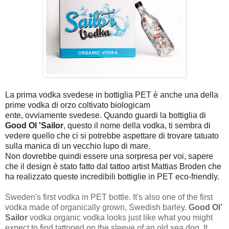
La prima vodka svedese in bottiglia PET è anche una della
prime vodka di orzo coltivato biologicam
ente, ovviamente svedese. Quando guardi la bottiglia di
Good Ol 'Sailor
, questo il nome della vodka, ti sembra di
vedere quello che ci si potrebbe aspettare di trovare tatuato
sulla manica di un vecchio lupo di mare.
Non dovrebbe quindi essere una sorpresa per voi, sapere
che il design è stato fatto dal tattoo artist Mattias Broden che
ha realizzato queste incredibili bottiglie in PET eco-friendly.
Sweden's first vodka in PET bottle. It's also one of the first
vodka made of organically grown, Swedish barley.
Good Ol’
Sailor
vodka organic vodka looks just like what you might
expect to find tattooed on the sleeve of an old sea dog. It